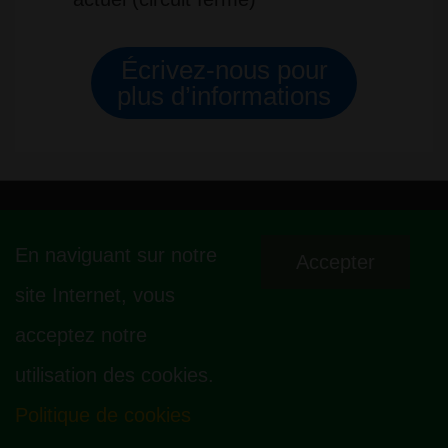
Écrivez-nous pour
plus d’informations
ASOCIACIÓN CANNABICA LA SAGRADA MARIA CLUB
En naviguant sur notre
Accepter
CALLE MALLORCA 440, LOCAL 1 - 08013 - LA SAGRADA FAMÍLIA -
site Internet, vous
BARCELONA - HOLA@ LASAGRADAMARIACLUB.ORG
acceptez notre
utilisation des cookies.
Politique de cookies
&Copier 2026
La Sagrada Maria Club
| Powered by
Responsive Theme