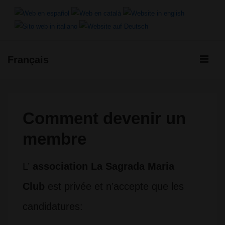
↓
Passer
au
ME
Français
contenu
Navigation
principal
principale
Comment devenir un
membre
L’
association La Sagrada Maria
Club
est privée et n’accepte que les
candidatures: